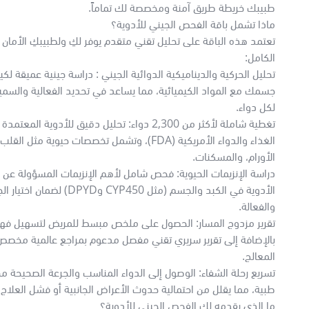
طبيبك خريطة طريق آمنة ومخصصة لك تماماً.
ماذا تشمل باقة الفحص الجيني للأدوية؟
تعتمد هذه الباقة على تحليل تقني متقدم يوفر لكِ ولطبيبكِ الأمان 
الكامل:
تحليل الحركية والديناميكية الدوائية الجيني : دراسة جينية عميقة لكي
جسمك مع المواد الكيميائية، مما يساعد في تحديد الفعالية والسمي
لكل دواء.
تغطية شاملة لأكثر من 2,300 دواء: تحليل دقيق للأدوية الم
الغذاء والدواء الأمريكية (FDA)، وتشمل تخصصات حيوية مثل 
الأورام، والمسكنات.
دراسة الإنزيمات الحيوية: فحص شامل لأهم الإنزيمات المسؤولة عن 
الأدوية في الكبد والجسم (مثل CYP450 وDPYD)
والفعالة.
تقرير مزدوج المسار: الحصول على ملخص مبسط للمريض لتسهيل فهم 
بالإضافة إلى تقرير سريري تقني مفصل مدعوم بمراجع عالمية مخصص
المعالج.
تسريع رحلة الشفاء: الوصول إلى الدواء المناسب والجرعة الصحيحة 
طبية، مما يقلل من احتمالية حدوث الأعراض الجانبية أو فشل العلاج
ما الذي يقدمه لك الفحص الجيني للأدوية؟