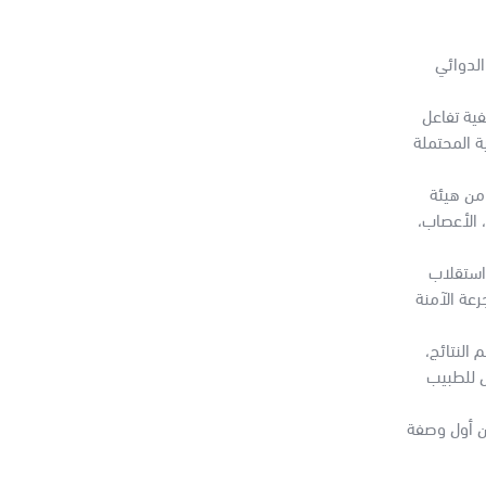
الدوائي
فية تفاعل
ة المحتملة
عتمدة من هيئة
القلب، الأعصاب،
استقلاب
 لضمان اختيار الجرعة الآمنة
النتائج،
 للطبيب
من أول وصفة