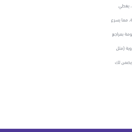
دقة متناهية: تحليل شامل لأكثر من 2,300 دواء معتمد من الـ FDA، يغطي
، مما يسرع
مة بمراجع
وية (مثل
 ويضمن لك