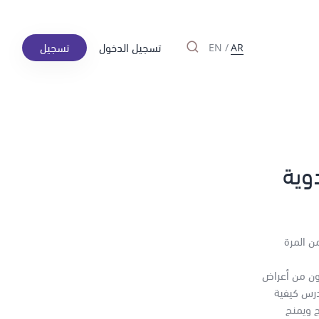
تسجيل الدخول
تسجيل
EN
/
AR
وية
ن المرة
رون من أعراض
درس كيفية
ج ويمنح