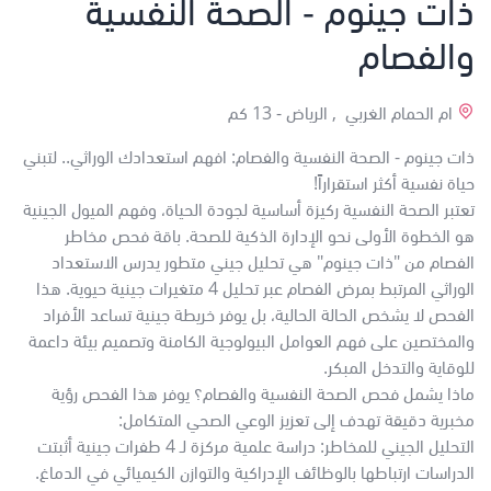
ذات جينوم - الصحة النفسية
والفصام
ام الحمام الغربي , الرياض -
13 كم
ذات جينوم - الصحة النفسية والفصام: افهم استعدادك الوراثي.. لتبني
حياة نفسية أكثر استقراراً!
تعتبر الصحة النفسية ركيزة أساسية لجودة الحياة، وفهم الميول الجينية
هو الخطوة الأولى نحو الإدارة الذكية للصحة. باقة فحص مخاطر
الفصام من "ذات جينوم" هي تحليل جيني متطور يدرس الاستعداد
الوراثي المرتبط بمرض الفصام عبر تحليل 4 متغيرات جينية حيوية. هذا
الفحص لا يشخص الحالة الحالية، بل يوفر خريطة جينية تساعد الأفراد
والمختصين على فهم العوامل البيولوجية الكامنة وتصميم بيئة داعمة
للوقاية والتدخل المبكر.
ماذا يشمل فحص الصحة النفسية والفصام؟ يوفر هذا الفحص رؤية
مخبرية دقيقة تهدف إلى تعزيز الوعي الصحي المتكامل:
التحليل الجيني للمخاطر: دراسة علمية مركزة لـ 4 طفرات جينية أثبتت
الدراسات ارتباطها بالوظائف الإدراكية والتوازن الكيميائي في الدماغ.