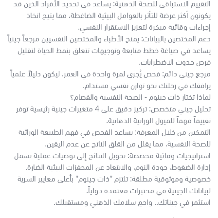
التقييم الاستباقي للصحة الذهنية: يساعد في تحديد الأفراد الذين قد
يكونون أكثر عرضة للتأثر بالعوامل البيئية الضاغطة، مما يتيح اتخاذ
إجراءات وقائية مبكرة لتعزيز الاستقرار النفسي.
دعم المختصين بالبيانات: يمنح الأطباء والمختصين النفسيين مرجعاً جينياً
يساعد في صياغة خطط متابعة وتوجيهات تتعلق بنمط الحياة لتقليل
فرص حدوث الاضطرابات.
مرجع جيني دائم: فحص يُجرى لمرة واحدة في العمر، ليكون دليلاً علمياً
يرافقك في رحلتك نحو توازن نفسي مستدام.
لماذا تختار ذات جينوم - الصحة النفسية والفصام؟
تحليل جيني متخصص: تركيز دقيق على 4 متغيرات جينية رئيسية توفر
تقييماً مهماً للميول الوراثية الذهانية.
التمكين من خلال المعرفة: يساعد الفحص في فهم الطبيعة الوراثية
للصحة النفسية، مما يقلل من القلق الناتج عن عدم اليقين.
استراتيجيات وقائية مخصصة: تحويل النتائج إلى توصيات عملية تشمل
إدارة الضغوط، جودة النوم، والابتعاد عن المحفزات البيئية الضارة.
خصوصية وموثوقية مطلقة: تلتزم "ذات جينوم" بأعلى معايير السرية
لبياناتك الجينية في مختبرات معتمدة دولياً.
استثمر في جيناتك.. واحمِ سلامك الذهني ومستقبلك.