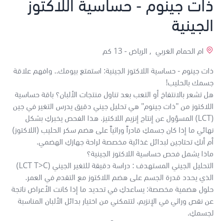
ذات جينوم - حساسية اللاكتوز
الجينية
ام الحمام الغربي , الرياض -
13 كم
ذات جينوم - حساسية اللاكتوز الجينية: استمتع بيومك.. وافهم علاقة
جسمك بالحليب!
هل تشعر بالانتفاخ أو التعب بعد تناول منتجات الألبان؟ باقة حساسية
اللاكتوز من "ذات جينوم" هي تحليل جيني دقيق يدرس التغير في جين
(LCT) المسؤول عن إنتاج إنزيم اللاكتيز. هذا الفحص يخبركِ بشكل
نهائي ما إذا كان جسمكِ قادراً وراثياً على هضم سكر الحليب (اللاكتوز)
أم أنكِ تحتاجين لبدائل غذائية مخصصة لراحة جهازكِ الهضمي.
ماذا يشمل فحص حساسية اللاكتوز الجينية؟
التحليل الجيني المستهدف : دراسة دقيقة للتغير الجيني (LCT T>C)
الذي يحدد قدرة الجسم على هضم اللاكتوز مع التقدم في العمر.
حلول هضمية مخصصة: يساعدكِ في تحديد ما إذا كانت الأعراض ناتجة
عن نقص وراثي في الإنزيم، لتتمكني من اختيار بدائل الألبان المناسبة
لجسمكِ.