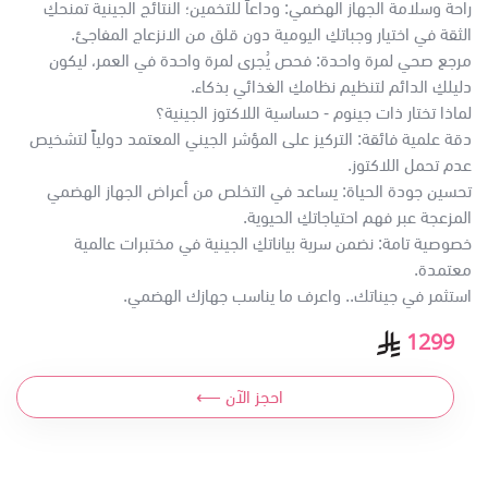
راحة وسلامة الجهاز الهضمي: وداعاً للتخمين؛ النتائج الجينية تمنحكِ
الثقة في اختيار وجباتكِ اليومية دون قلق من الانزعاج المفاجئ.
مرجع صحي لمرة واحدة: فحص يُجرى لمرة واحدة في العمر، ليكون
دليلكِ الدائم لتنظيم نظامكِ الغذائي بذكاء.
لماذا تختار ذات جينوم - حساسية اللاكتوز الجينية؟
دقة علمية فائقة: التركيز على المؤشر الجيني المعتمد دولياً لتشخيص
عدم تحمل اللاكتوز.
تحسين جودة الحياة: يساعد في التخلص من أعراض الجهاز الهضمي
المزعجة عبر فهم احتياجاتكِ الحيوية.
خصوصية تامة: نضمن سرية بياناتكِ الجينية في مختبرات عالمية
معتمدة.
استثمر في جيناتك.. واعرف ما يناسب جهازك الهضمي.
1299
احجز الآن ⟵