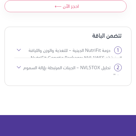
احجز الآن ⟵
تتضمن الباقة
1
حزمة NutriFit الجينية – للتغذية والوزن واللياقة
البدنية (NutriFit Genetic Package: NVL1WSS +
NVL2REC + NVL3NUT)
2
تحليل NVL5TOX – الجينات المرتبطة بإزالة السموم
من الجسم