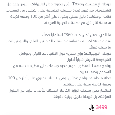
خريطة الإبيجينتك وToxo: رؤى حصرية حول الالتهابات، التوتر، وعوامل
الشيخوخة، مع فهم قدرة جسمك الطبيعية على التخلص من السموم.
كتاب الوصفات : دليل عملي يحتوي على أكثر من 100 وصفة لذيذة
مصممة لتتوافق مع بصمتك الجينية الفريدة.
ما الذي تجعل "جين فيت 360" استثماراً ذكياً؟
تغذية ذكية: اكتشف حساسية جسمك للكافيين، الملح، والبروتين لتختار
ما يبنيك فعلاً.
خريطة الإبيجينتك: رؤى حصرية حول الالتهابات، التوتر، وعوامل
الشيخوخة لتعيش شباباً أطول.
برنامج Toxo المتطور: افهم قدرة جسمك على تنظيف نفسه من
السموم وكيف تعززها.
خطة متكاملة: برنامج غذائي يومي + كتاب يحتوي على أكثر من 100
وصفة لذيذة مبنية على جيناتك.
استثمار ذكي يمنحك الرؤية الكاملة لصحتك للأبد. لا مزيد من الحلول
المؤقتة، بل خريطة طريق جينية دقيقة.
3499