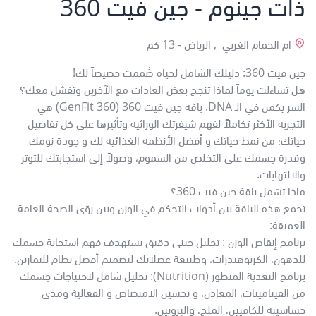
ذات جينوم - جين فيت 360
ام الحمام الغربي , الرياض -
13 كم
جين فيت 360: دليلك الشامل لحياة صُممت خصيصاً لك!
هل تساءلت يوماً لماذا تنجح بعض العادات مع الآخرين وتفشل معك؟
السر يكمن في الـ DNA. باقة جين فيت 360 (GenFit 360) هي
التجربة الأكثر تكاملاً لفهم شيفرتك الوراثية وتأثيرها على كل تفاصيل
حياتك؛ من نمط حياتك و أفضل الأنظمه الغذائية لك و جودة نومك
وقدرة جسمك على التخلص من السموم، وصولاً إلى استجابتك للتوتر
والالتهابات.
ماذا تشمل باقة جين فيت 360؟
تجمع هذه الباقة بين أدوات التحكم في الوزن وبين رؤى الصحة العامة
العميقة:
برنامج إنقاص الوزن : تحليل جيني دقيق يستهدف فهم استجابة جسمك
للدهون، الكربوهيدرات، وطبيعة عضلاتك لتصميم أفضل نظام للتمارين.
برنامج التغذية المتطور (Nutrition): تحليل شامل لاحتياجات جسمك
من الفيتامينات، المعادن، و تحسين الامتصاص و الفعالية ومدى
حساسيته للكافيين، الملح، والبروتين.